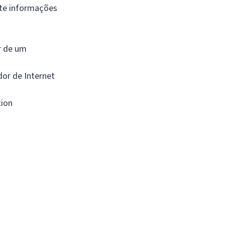
nte informações
r de um
or de Internet
tion