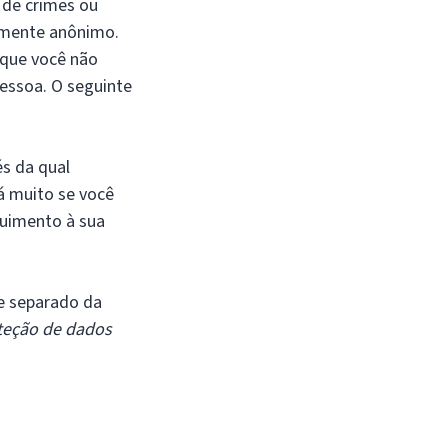
 de crimes ou
amente anônimo.
 que você não
pessoa. O seguinte
és da qual
 muito se você
guimento à sua
e separado da
teção de dados