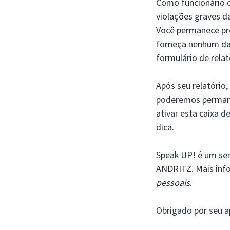
Como funcionário o
violações graves 
Você permanece pro
forneça nenhum dad
formulário de relat
Após seu relatório,
poderemos permane
ativar esta caixa 
dica.
Speak UP! é um ser
ANDRITZ. Mais inf
pessoais
.
Obrigado por seu a