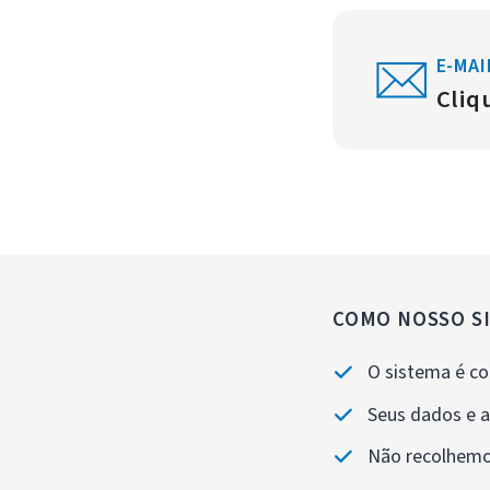
E-MAI
Cliq
COMO NOSSO S
O sistema é co
Seus dados e a
Não recolhemo