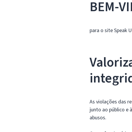
BEM-V
para o site Speak 
Valoriz
integri
As violações das r
junto ao público e
abusos.